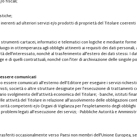
o fiscali;
istiche;
nerenti ad ulteriori servizi e/o prodotti di proprietà del Titolare coerenti e
 strumenti cartacei, informatici e telematici con logiche e mediante forme
luogo in ottemperanza agli obblighi attinenti ai requisiti dei dati personali, a
alità dell'interessato, nonchè al trasferimento all'estero dei dati stessi. I
e e di quelli contrattuali, nonché con l'iter di archiviazione delle singole p
o essere comunicati
o essere comunicati all’esterno dell’Editore per eseguire i servizi richiesti 
ionisti, società o altre strutture designate per l’esecuzione di trattamenti
nario svolgimento dell’attività economica del Titolare; · banche, istituti finanz
le attività del Titolare in relazione all’assolvimento delle obbligazioni cont
 autorità competenti e/o Organi di Vigilanza per l'espletamento degli obblighi d
 di problemi legati all’esecuzione dei servizi; · Pubbliche Autorità e Ammini
trasferiti occasionalmente verso Paesi non membri dell'Unione Europea, sem