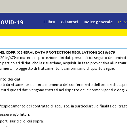
Il libro
Gli autori
Indice generale
In E
4 DEL GDPR (GENERAL DATA PROTECTION REGULATION) 2016/679
) 2016/679 in materia di protezione dei dati personali (di seguito denominat
particolari di dati che la riguardano, acquisiti in fase preventiva all’instau
e formeranno oggetto di trattamento, La informiamo di quanto segue:
nto dei dati
ccolti direttamente da Lei al momento del conferimento dell'ordine di ac
tutti questi dati vengono trattati nel rispetto delle norme vigenti e degli o
ll'espletamento del contratto di acquisto, in particolare, le finalità del tra
 essere e/o futuri;
orti giuridici di cui sopra;