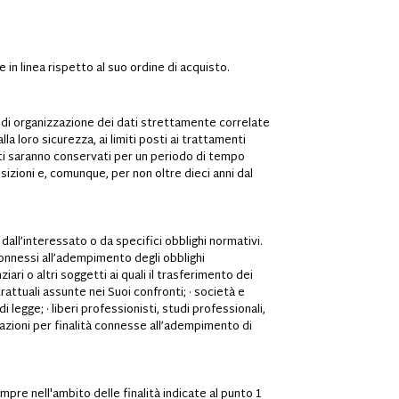
 in linea rispetto al suo ordine di acquisto.
 di organizzazione dei dati strettamente correlate
lla loro sicurezza, ai limiti posti ai trattamenti
 dati saranno conservati per un periodo di tempo
osizioni e, comunque, per non oltre dieci anni dal
dall’interessato o da specifici obblighi normativi.
 connessi all’adempimento degli obblighi
iari o altri soggetti ai quali il trasferimento dei
rattuali assunte nei Suoi confronti; · società e
i legge; · liberi professionisti, studi professionali,
strazioni per finalità connesse all’adempimento di
pre nell'ambito delle finalità indicate al punto 1