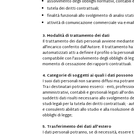
assolvimento degli obblighi normativi, contabili e/
tutela dei diritti contrattuali;
finalità funzionali allo svolgimento di analisi stat
attività di comunicazione commerciale via e-mail i
3. Modalità di trattamento dei dati
Il trattamento dei dati personali avviene mediante
all'incarico conferito dall’Autore. Il trattamento ha 
automatizzati atti a definire il profilo o la person
compatibile con l'assolvimento degli obblighi di legg
momento di cessazione dei rapporti contrattuali.
4. Categorie di soggetti ai quali i dati posson
I suoi dati personali non saranno diffusi ma potrann
Tra i destinatari potranno esserci: · enti, profess
amministrativi, contabili e gestionali legati all’ordi
suddetti dati risulti necessario allo svolgimento del
studi legali per la tutela dei diritti contrattuali; ·
e consulenti abilitati allo studio e alla risoluzione
obblighi di legge;
5. Trasferimento dei dati all’estero
I dati personali potranno, se di necessità, essere 