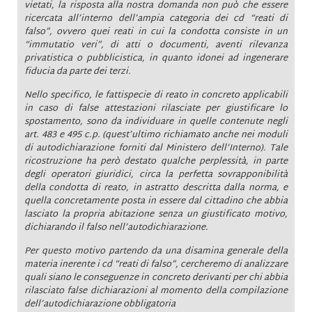
vietati, la risposta alla nostra domanda non può che essere
ricercata all’interno dell’ampia categoria dei cd “reati di
falso”, ovvero quei reati in cui la condotta consiste in un
“immutatio veri”, di atti o documenti, aventi rilevanza
privatistica o pubblicistica, in quanto idonei ad ingenerare
fiducia da parte dei terzi.
Nello specifico, le fattispecie di reato in concreto applicabili
in caso di false attestazioni rilasciate per giustificare lo
spostamento, sono da individuare in quelle contenute negli
art. 483 e 495 c.p. (quest’ultimo richiamato anche nei moduli
di autodichiarazione forniti dal Ministero dell’Interno). Tale
ricostruzione ha però destato qualche perplessità, in parte
degli operatori giuridici, circa la perfetta sovrapponibilità
della condotta di reato, in astratto descritta dalla norma, e
quella concretamente posta in essere dal cittadino che abbia
lasciato la propria abitazione senza un giustificato motivo,
dichiarando il falso nell’autodichiarazione.
Per questo motivo partendo da una disamina generale della
materia inerente i cd “reati di falso”, cercheremo di analizzare
quali siano le conseguenze in concreto derivanti per chi abbia
rilasciato false dichiarazioni al momento della compilazione
dell’autodichiarazione obbligatoria