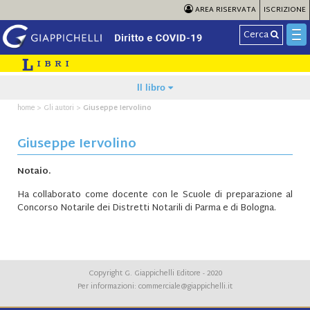
AREA RISERVATA
ISCRIZIONE
Cerca
Il libro
home
>
Gli autori
>
Giuseppe Iervolino
Giuseppe Iervolino
Notaio.
Ha collaborato come docente con le Scuole di preparazione al
Concorso Notarile dei Distretti Notarili di Parma e di Bologna.
Copyright G. Giappichelli Editore - 2020
Per informazioni:
commerciale@giappichelli.it