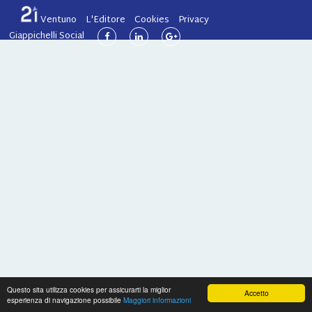
Ventuno
L'Editore
Cookies
Privacy
Giappichelli Social
Questo sita utilizza cookies per assicurarti la miglior
Accetto
esperienza di navigazione possibile
Maggiori informazioni