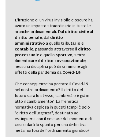
L’irruzione di un virus invisibile e oscuro ha
avuto un impatto straordinario in tutte le
branche ordinamentali. Dal
diritto civile
al
diritto penale
, dal
diritto
amministrativo
a quello
tributario
e
contabile
, passando attraverso il
diritto
processuale
e quello
sportivo
, senza
dimenticare il
diritto sovranazionale
,
nessuna disciplina può dirsi
immune
agli
effetti della pandemia da
Covid-19
.
Che conseguenze ha portato il Covid-19
nel nostro ordinamento? Il diritto del
futuro sarà lo stesso, cambierà o è già in
atto il cambiamento? La frenetica
normativa esplosa in questi tempi è solo
"diritto dell’urgenza", destinato ad
estinguersi con il cessare del momento di
crisi o darà lo spunto per una definitiva
metamorfosi dell’ordinamento giuridico?