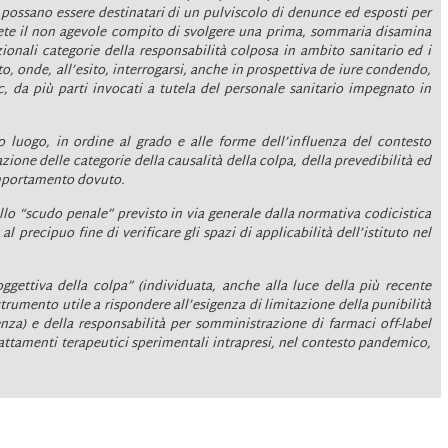
e possano essere destinatari di un pulviscolo di denunce ed esposti per
prete il non agevole compito di svolgere una prima, sommaria disamina
dizionali categorie della responsabilità colposa in ambito sanitario ed i
to,
onde, all’esito, interrogarsi, anche in prospettiva de iure condendo,
hoc, da più parti invocati a tutela del personale sanitario impegnato in
mo luogo, in ordine al grado e alle forme dell’influenza del contesto
one delle categorie della causalità della colpa, della prevedibilità ed
comportamento dovuto.
ello “scudo penale” previsto in via generale dalla normativa codicistica
) al precipuo fine di verificare gli spazi di applicabilità dell’istituto nel
oggettiva della colpa” (individuata, anche alla luce della più recente
strumento utile a rispondere all’esigenza di limitazione della punibilità
nza) e della responsabilità per somministrazione di farmaci off-label
 trattamenti terapeutici sperimentali intrapresi, nel contesto pandemico,