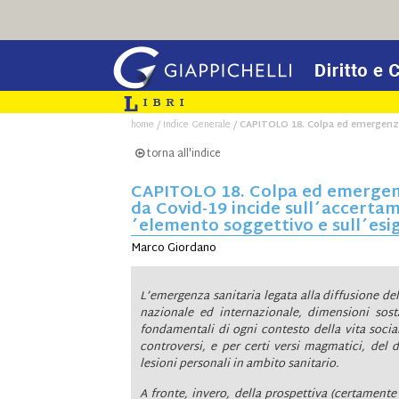
/
/
home
Indice Generale
CAPITOLO 18. Colpa ed emergenza: 
torna all'indice
CAPITOLO 18. Colpa ed emergenza
da Covid-19 incide sull´accertam
´elemento soggettivo e sull´esig
Marco Giordano
L’emergenza sanitaria legata alla diffusione de
nazionale ed internazionale, dimensioni sost
fondamentali di ogni contesto della vita social
controversi, e per certi versi magmatici, del d
lesioni personali in ambito sanitario.
A fronte, invero, della prospettiva (certamente