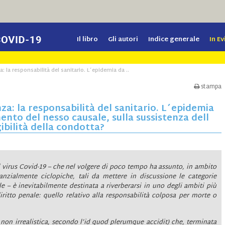
Il libro
Gli autori
Indice generale
In E
la responsabilità del sanitario. L´epidemia da ..
stampa
: la responsabilità del sanitario. L´epidemia
ento del nesso causale, sulla sussistenza dell
ibilità della condotta?
l virus Covid-19 – che nel volgere di poco tempo ha assunto, in ambito
anzialmente ciclopiche, tali da mettere in discussione le categorie
e – è inevitabilmente destinata a riverberarsi in uno degli ambiti più
iritto penale: quello relativo alla responsabilità colposa per morte o
 non irrealistica, secondo l’id quod plerumque accidit) che, terminata