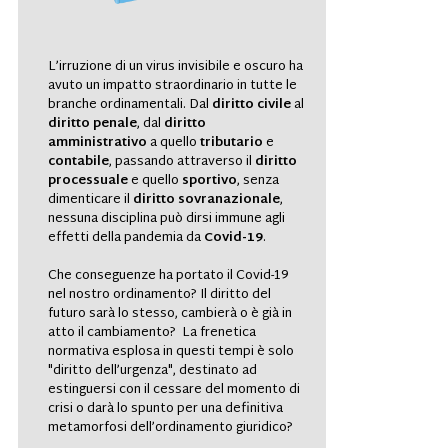
L’irruzione di un virus invisibile e oscuro ha
avuto un impatto straordinario in tutte le
branche ordinamentali. Dal
diritto civile
al
diritto penale
, dal
diritto
amministrativo
a quello
tributario
e
contabile
, passando attraverso il
diritto
processuale
e quello
sportivo
, senza
dimenticare il
diritto sovranazionale
,
nessuna disciplina può dirsi
immune
agli
effetti della pandemia da
Covid-19
.
Che conseguenze ha portato il Covid-19
nel nostro ordinamento? Il diritto del
futuro sarà lo stesso, cambierà o è già in
atto il cambiamento? La frenetica
normativa esplosa in questi tempi è solo
"diritto dell’urgenza", destinato ad
estinguersi con il cessare del momento di
crisi o darà lo spunto per una definitiva
metamorfosi dell’ordinamento giuridico?