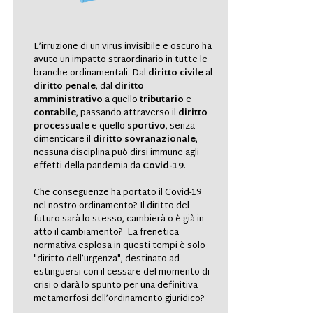
L’irruzione di un virus invisibile e oscuro ha
avuto un impatto straordinario in tutte le
branche ordinamentali. Dal
diritto civile
al
diritto penale
, dal
diritto
amministrativo
a quello
tributario
e
contabile
, passando attraverso il
diritto
processuale
e quello
sportivo
, senza
dimenticare il
diritto sovranazionale
,
nessuna disciplina può dirsi
immune
agli
effetti della pandemia da
Covid-19
.
Che conseguenze ha portato il Covid-19
nel nostro ordinamento? Il diritto del
futuro sarà lo stesso, cambierà o è già in
atto il cambiamento? La frenetica
normativa esplosa in questi tempi è solo
"diritto dell’urgenza", destinato ad
estinguersi con il cessare del momento di
crisi o darà lo spunto per una definitiva
metamorfosi dell’ordinamento giuridico?