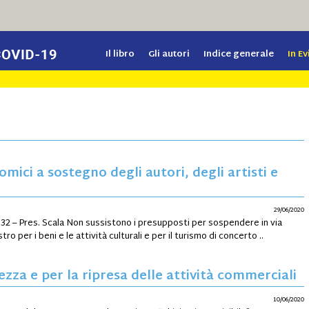
Il libro
Gli autori
Indice generale
In E
omici a sostegno degli autori, degli artisti e
29/06/2020
 4332 – Pres. Scala Non sussistono i presupposti per sospendere in via
o per i beni e le attività culturali e per il turismo di concerto ..
ezza e per la ripresa delle attività commerciali
10/06/2020