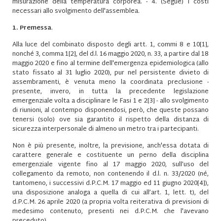
misurazione della temperatura corporea. - 4. (Segue) I costi
necessari allo svolgimento dell'assemblea.
1. Premessa
.
Alla luce del combinato disposto degli artt. 1, commi 8 e 10
[1]
,
nonché 3, comma 1
[2]
, del d.l. 16 maggio 2020, n. 33, a partire dal 18
maggio 2020 e fino al termine dell'emergenza epidemiologica (allo
stato fissato al 31 luglio 2020), pur nel persistente divieto di
assembramenti, è venuta meno la coordinata preclusione -
presente, invero, in tutta la precedente legislazione
emergenziale volta a disciplinare le Fasi 1 e 2
[3]
- allo svolgimento
di riunioni, al contempo disponendosi, però, che queste possano
tenersi (solo) ove sia garantito il rispetto della distanza di
sicurezza interpersonale di almeno un metro tra i partecipanti.
Non è più presente, inoltre, la previsione, anch'essa dotata di
carattere generale e costituente un perno della disciplina
emergenziale vigente fino al 17 maggio 2020, sull’uso del
collegamento da remoto, non contenendo il d.l. n. 33/2020 (né,
tantomeno, i successivi d.P.C.M. 17 maggio ed 11 giugno 2020
[4]
),
una disposizione analoga a quella di cui all’art. 1, lett. t), del
d.P.C.M. 26 aprile 2020 (a propria volta reiterativa di previsioni di
medesimo contenuto, presenti nei d.P.C.M. che l'avevano