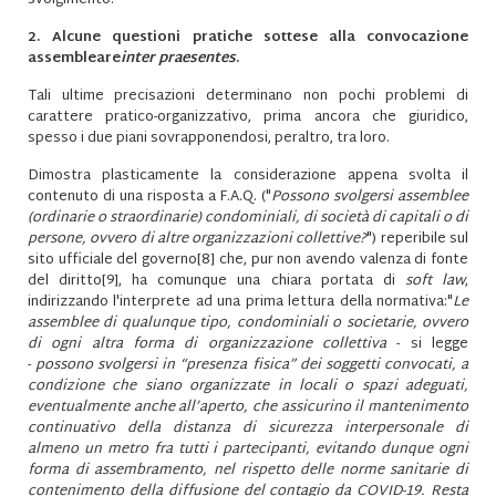
svolgimento.
2. Alcune questioni pratiche sottese alla convocazione
assembleare
inter praesentes
.
Tali ultime precisazioni determinano non pochi problemi di
carattere pratico-organizzativo, prima ancora che giuridico,
spesso i due piani sovrapponendosi, peraltro, tra loro.
Dimostra plasticamente la considerazione appena svolta il
contenuto di una risposta a F.A.Q. ("
Possono svolgersi assemblee
(ordinarie o straordinarie) condominiali, di società di capitali o di
persone, ovvero di altre organizzazioni collettive?
") reperibile sul
sito ufficiale del governo
[8]
che, pur non avendo valenza di fonte
del diritto
[9]
, ha comunque una chiara portata di
soft law
,
indirizzando l'interprete ad una prima lettura della normativa:"
Le
assemblee di qualunque tipo, condominiali o societarie, ovvero
di ogni altra forma di organizzazione collettiva
- si legge
-
possono svolgersi in “presenza fisica” dei soggetti convocati, a
condizione che siano organizzate in locali o spazi adeguati,
eventualmente anche all’aperto, che assicurino il mantenimento
continuativo della distanza di sicurezza interpersonale di
almeno un metro fra tutti i partecipanti, evitando dunque ogni
forma di assembramento, nel rispetto delle norme sanitarie di
contenimento della diffusione del contagio da COVID-19. Resta