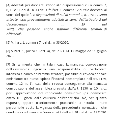
[4]
Adottati per dare attuazione alle disposizioni di cui ai commi 7,
8, 10 e 11 del d.l. n. 33 cit.. Cfr. l'art. 1, comma 12 di tale decreto, ai
sensi del quale "
Le disposizioni di cui ai commi 7, 8, 10 e 11 sono
attuate con provvedimenti adottati ai sensi dell'articolo 2 del
decreto-legge n. 19 del
2020, che possono anche stabilire differenti termini di
efficacia
".
[5]
V. l'art. 1, commi 6-7, del d.l. n. 33/2020.
[6]
V l'art. 1, punto 1, lett. a), dei d.P.C.M. 17 maggio ed 11 giugno
2020.
[7]
Si rammenta che, in taluni casi, la mancata convocazione
dell'assemblea ingenera una responsabilità di particolare
intensità a carico dell'amministratore, passibile di revoca per tale
omissione: tra questi spicca l'ipotesi, contemplata dall'art. 1129,
comma 12, n. 1), c.c., della revoca conseguente alla mancata
convocazione dell'assemblea prevista dall'art. 1130, n. 10), c.c.,
per l'approvazione del rendiconto consuntivo (da convocare
entro 180 giorni dalla chiusura dell'esercizio). Né, per quanto
esposto, appare ulteriormente praticabile la strada - pure
percorribile sotto la vigenza della precedente normativa - che
conduceva ad invocare l'operatività dell'art. 91 del d.l. n. 18/2020,