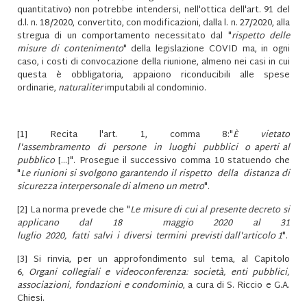
quantitativo) non potrebbe intendersi, nell'ottica dell'art. 91 del
d.l. n. 18/2020, convertito, con modificazioni, dalla l. n. 27/2020, alla
stregua di un comportamento necessitato dal "
rispetto delle
misure di contenimento
" della legislazione COVID ma, in ogni
caso, i costi di convocazione della riunione, almeno nei casi in cui
questa è obbligatoria, appaiono riconducibili alle spese
ordinarie,
naturaliter
imputabili al condominio.
[1]
Recita l'art. 1, comma 8:"
È vietato
l'assembramento di persone in luoghi pubblici o aperti al
pubblico
[...]". Prosegue il successivo comma 10 statuendo che
"
Le riunioni si svolgono garantendo il rispetto della distanza di
sicurezza interpersonale di almeno un metro
".
[2]
La norma prevede che "
Le misure di cui al presente decreto si
applicano dal 18 maggio 2020 al 31
luglio 2020, fatti salvi i diversi termini previsti dall'articolo 1
".
[3]
Si rinvia, per un approfondimento sul tema, al Capitolo
6,
Organi collegiali e videoconferenza: società, enti pubblici,
associazioni, fondazioni e condominio
, a cura di S. Riccio e G.A.
Chiesi.