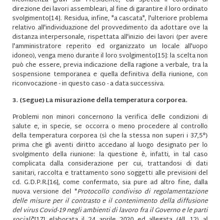
incombenza gravi sul Presidente, cui spetta il compito di
direzione dei lavori assembleari, al fine di garantire il loro ordinato
svolgimento
[14]
. Residua, infine, "a cascata", l'ulteriore problema
relativo all'individuazione del provvedimento da adottare ove la
distanza interpersonale, rispettata all'inizio dei lavori (per avere
l'amministratore reperito ed organizzato un locale all'uopo
idoneo), venga meno durante il loro svolgimento
[15]
: la scelta non
può che essere, previa indicazione della ragione a verbale, tra la
sospensione temporanea e quella definitiva della riunione, con
riconvocazione - in questo caso - a data successiva.
3. (Segue) La misurazione della temperatura corporea.
Problemi non minori concernono la verifica delle condizioni di
salute e, in specie, se occorra o meno procedere al controllo
della temperatura corporea (sì che la stessa non superi i 37,5°)
prima che gli aventi diritto accedano al luogo designato per lo
svolgimento della riunione: la questione è, infatti, in tal caso
complicata dalla considerazione per cui, trattandosi di dati
sanitari, raccolta e trattamento sono soggetti alle previsioni del
cd. G.D.P.R.
[16]
, come confermato, sia pure ad altro fine, dalla
nuova versione del "
Protocollo condiviso di regolamentazione
delle misure per il contrasto e il contenimento della diffusione
del virus Covid-19 negli ambienti di lavoro fra il Governo e le parti