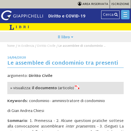
AREA RISERVATA
ISCRIZIONE
Cerca
Il libro
/
/
/
home
In Evidenza
Diritto Civile
Le assemblee di condominio ..
16/06/2020
Le assemblee di condominio tra presenti
argomento:
Diritto Civile
» visualizza:
il documento
(articolo)
Keywords:
condominio
-
amministratore di condominio
di Gian Andrea Chiesi
Sommario
: 1. Premessa - 2. Alcune questioni pratiche sottese
alla convocazione assembleare
inter praesentes
. - 3. (Segue) La