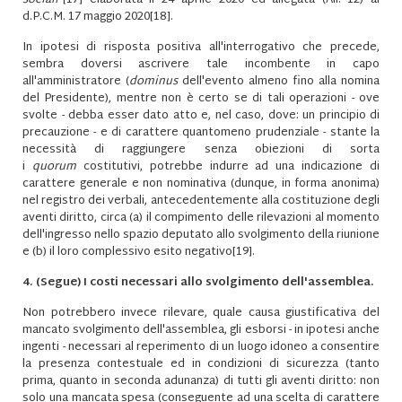
sociali
"
[17]
elaborata il 24 aprile 2020 ed allegata (All. 12) al
d.P.C.M. 17 maggio 2020
[18]
.
In ipotesi di risposta positiva all'interrogativo che precede,
sembra doversi ascrivere tale incombente in capo
all'amministratore (
dominus
dell'evento almeno fino alla nomina
del Presidente), mentre non è certo se di tali operazioni - ove
svolte - debba esser dato atto e, nel caso, dove: un principio di
precauzione - e di carattere quantomeno prudenziale - stante la
necessità di raggiungere senza obiezioni di sorta
i
quorum
costitutivi, potrebbe indurre ad una indicazione di
carattere generale e non nominativa (dunque, in forma anonima)
nel registro dei verbali, antecedentemente alla costituzione degli
aventi diritto, circa (a) il compimento delle rilevazioni al momento
dell'ingresso nello spazio deputato allo svolgimento della riunione
e (b) il loro complessivo esito negativo
[19]
.
4. (Segue) I costi necessari allo svolgimento dell'assemblea.
Non potrebbero invece rilevare, quale causa giustificativa del
mancato svolgimento dell'assemblea, gli esborsi - in ipotesi anche
ingenti - necessari al reperimento di un luogo idoneo a consentire
la presenza contestuale ed in condizioni di sicurezza (tanto
prima, quanto in seconda adunanza) di tutti gli aventi diritto: non
solo una mancata spesa (conseguente ad una scelta di carattere