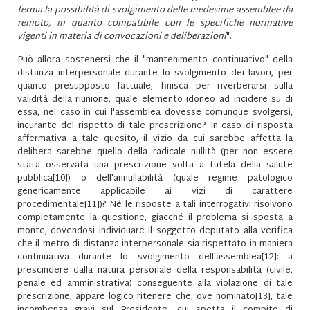
ferma la possibilità di svolgimento delle medesime assemblee da
remoto, in quanto compatibile con le specifiche normative
vigenti in materia di convocazioni e deliberazioni
".
Può allora sostenersi che il "mantenimento continuativo" della
distanza interpersonale durante lo svolgimento dei lavori, per
quanto presupposto fattuale, finisca per riverberarsi sulla
validità della riunione, quale elemento idoneo ad incidere su di
essa, nel caso in cui l'assemblea dovesse comunque svolgersi,
incurante del rispetto di tale prescrizione? In caso di risposta
affermativa a tale quesito, il vizio da cui sarebbe affetta la
delibera sarebbe quello della radicale nullità (per non essere
stata osservata una prescrizione volta a tutela della salute
pubblica
[10]
) o dell'annullabilità (quale regime patologico
genericamente applicabile ai vizi di carattere
procedimentale
[11]
)? Né le risposte a tali interrogativi risolvono
completamente la questione, giacché il problema si sposta a
monte, dovendosi individuare il soggetto deputato alla verifica
che il metro di distanza interpersonale sia rispettato in maniera
continuativa durante lo svolgimento dell'assemblea
[12]
: a
prescindere dalla natura personale della responsabilità (civile,
penale ed amministrativa) conseguente alla violazione di tale
prescrizione, appare logico ritenere che, ove nominato
[13]
, tale