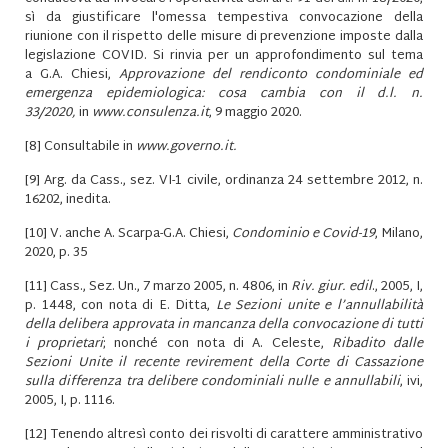
sì da giustificare l'omessa tempestiva convocazione della
riunione con il rispetto delle misure di prevenzione imposte dalla
legislazione COVID. Si rinvia per un approfondimento sul tema
a G.A. Chiesi,
Approvazione del rendiconto condominiale ed
emergenza epidemiologica: cosa cambia con il d.l. n.
33/2020,
in
www.consulenza.it
, 9 maggio 2020.
[8]
Consultabile in
www.governo.it.
[9]
Arg. da Cass., sez. VI-1 civile, ordinanza 24 settembre 2012, n.
16202, inedita.
[10]
V. anche A. Scarpa-G.A. Chiesi,
Condominio e Covid-19
, Milano,
2020, p. 35
[11]
Cass., Sez. Un., 7 marzo 2005, n. 4806, in
Riv. giur. edil
., 2005, I,
p. 1448, con nota di E. Ditta,
Le Sezioni unite e l’annullabilità
della delibera approvata in mancanza della convocazione di tutti
i proprietari
; nonché con nota di A. Celeste,
Ribadito dalle
Sezioni Unite il recente revirement della Corte di Cassazione
sulla differenza tra delibere condominiali nulle e annullabili
, ivi,
2005, I, p. 1116.
[12]
Tenendo altresì conto dei risvolti di carattere amministrativo