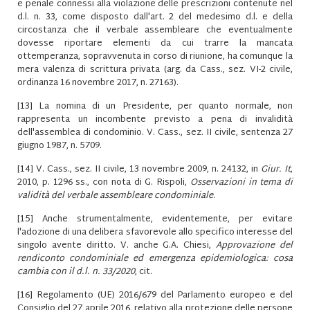
e penale connessi alla violazione delle prescrizioni contenute nel
d.l. n. 33, come disposto dall'art. 2 del medesimo d.l. e della
circostanza che il verbale assembleare che eventualmente
dovesse riportare elementi da cui trarre la mancata
ottemperanza, sopravvenuta in corso di riunione, ha comunque la
mera valenza di scrittura privata (arg. da Cass., sez. VI-2 civile,
ordinanza 16 novembre 2017, n. 27163).
[13]
La nomina di un Presidente, per quanto normale, non
rappresenta un incombente previsto a pena di invalidità
dell'assemblea di condominio. V. Cass., sez. II civile, sentenza 27
giugno 1987, n. 5709.
[14]
V. Cass., sez. II civile, 13 novembre 2009, n. 24132, in
Giur. It
,
2010, p. 1296 ss., con nota di G. Rispoli,
Osservazioni in tema di
validità del verbale assembleare condominiale
.
[15]
Anche strumentalmente, evidentemente, per evitare
l'adozione di una delibera sfavorevole allo specifico interesse del
singolo avente diritto. V. anche G.A. Chiesi,
Approvazione del
rendiconto condominiale ed emergenza epidemiologica: cosa
cambia con il d.l. n. 33/2020
, cit.
[16]
Regolamento (UE) 2016/679 del Parlamento europeo e del
Consiglio del 27 aprile 2016, relativo alla protezione delle persone