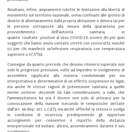
preceduto).
Risultano, infine, ampiamente ridotte le limitazioni alla libertà di
movimento sul territorio nazionale, ormai confinate alle ipotesi di
divieto di allontanamento dalla propria abitazione o dimora (a) per
le persone sottoposte alla misura della quarantena per
provvedimento dell'autorità sanitaria, in
quanto risultate positive al virus COVID-19, ovvero (b) per quei
soggetti che hanno avuto contatti stretti con costoro
[5]
, nonché
(c) per chi manifesti un'infezione respiratoria con temperatura
superiore a 37,5°
[6]
.
Consegue da quanto precede che devono ritenersi superate non
solo le pregresse previsioni, volte ad impedire lo svolgimento di
assemblee (applicate alla materia condominiale per via
interpretativa e determinative di un effetto sospensivo
ex lege
),
ma anche le stesse ragioni di prevenzione sanitaria a quelle
norme sottese: discende da tale considerazione, a valle, che
l'amministratore ha ora il dovere non solo di attivarsi per la
convocazione della riunione (secondo le tempistiche dettate
dall'art. 66 disp. att. c.c.)
[7]
, ma anche affinché la stessa si svolga
in condizioni di sicurezza, predisponendo gli opportuni
accorgimenti per consentire il rispetto della distanza
interpersonale ed evitare, altresì, assembramenti durante il suo