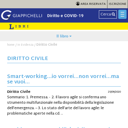
AREA RISERVATA
ISCRIZIONE
Cerca
Il libro
/
/
Diritto Civile
home
In Evidenza
DIRITTO CIVILE
Smart-working…io vorrei…non vorrei…ma
se vuoi…
Diritto Civile
25/09/2020
Sommario: 1. Premessa. - 2. Il lavoro agile si conferma uno
strumento multifunzionale nella disponibilità della legislazione
dell’emergenza. – 3. Lo stato dell’arte del lavoro agile: le
problematiche aperte nella cd. ..