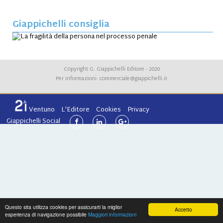
Giappichelli consiglia
Copyright G. Giappichelli Editore - 2020
Per informazioni:
commerciale@giappichelli.it
Ventuno
L'Editore
Cookies
Privacy
Giappichelli Social
Questo sita utilizza cookies per assicurarti la miglior
Accetto
esperienza di navigazione possibile
Maggiori informazioni