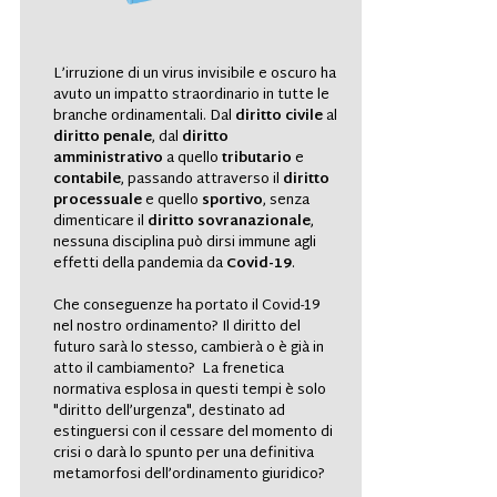
L’irruzione di un virus invisibile e oscuro ha
avuto un impatto straordinario in tutte le
branche ordinamentali. Dal
diritto civile
al
diritto penale
, dal
diritto
amministrativo
a quello
tributario
e
contabile
, passando attraverso il
diritto
processuale
e quello
sportivo
, senza
dimenticare il
diritto sovranazionale
,
nessuna disciplina può dirsi
immune
agli
effetti della pandemia da
Covid-19
.
Che conseguenze ha portato il Covid-19
nel nostro ordinamento? Il diritto del
futuro sarà lo stesso, cambierà o è già in
atto il cambiamento? La frenetica
normativa esplosa in questi tempi è solo
"diritto dell’urgenza", destinato ad
estinguersi con il cessare del momento di
crisi o darà lo spunto per una definitiva
metamorfosi dell’ordinamento giuridico?