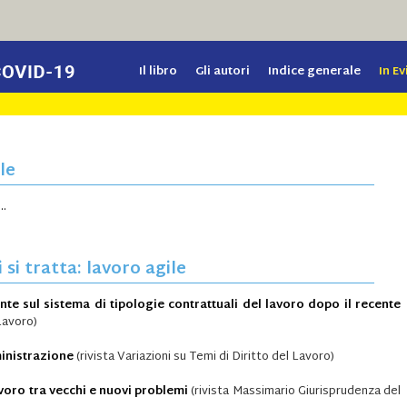
Il libro
Gli autori
Indice generale
In E
le
i…
si tratta: lavoro agile
te sul sistema di tipologie contrattuali del lavoro dopo il recente
 Lavoro)
ministrazione
(rivista Variazioni su Temi di Diritto del Lavoro)
avoro tra vecchi e nuovi problemi
(rivista Massimario Giurisprudenza del