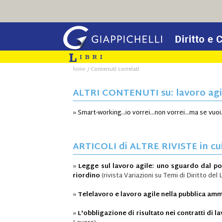
/
home
Contenuti correlati
ALTRI CONTENUTI su: lavoro agi
»
Smart-working…io vorrei…non vorrei…ma se vuo
ARTICOLI di ALTRE RIVISTE in cui 
»
Legge sul lavoro agile: uno sguardo dal pon
riordino
(rivista Variazioni su Temi di Diritto del
»
Telelavoro e lavoro agile nella pubblica am
»
L'obbligazione di risultato nei contratti di l