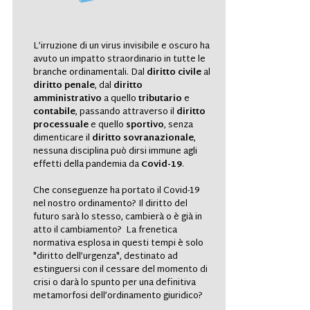
L’irruzione di un virus invisibile e oscuro ha
avuto un impatto straordinario in tutte le
branche ordinamentali. Dal
diritto civile
al
diritto penale
, dal
diritto
amministrativo
a quello
tributario
e
contabile
, passando attraverso il
diritto
processuale
e quello
sportivo
, senza
dimenticare il
diritto sovranazionale
,
nessuna disciplina può dirsi
immune
agli
effetti della pandemia da
Covid-19
.
Che conseguenze ha portato il Covid-19
nel nostro ordinamento? Il diritto del
futuro sarà lo stesso, cambierà o è già in
atto il cambiamento? La frenetica
normativa esplosa in questi tempi è solo
"diritto dell’urgenza", destinato ad
estinguersi con il cessare del momento di
crisi o darà lo spunto per una definitiva
metamorfosi dell’ordinamento giuridico?