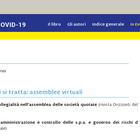
Il libro
Gli autori
Indice generale
In E
irus
si tratta: assemblee virtuali
collegialità nell'assemblea delle società quotate
(rivista Orizzonti del
amministrazione e controllo delle s.p.a. e governo dei rischi d
ale)