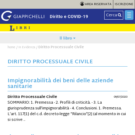
AREA RISERVATA
ISCRIZIONE
Cerca
Il libro
/
/
Diritto Processuale Civile
home
In Evidenza
DIRITTO PROCESSUALE CIVILE
Impignorabilità dei beni delle aziende
sanitarie
Diritto Processuale Civile
09/07/2020
SOMMARIO: 1. Premessa - 2. Profili di criticità. - 3. La
giurisprudenza sull’impignorabilità - 4. Conclusioni. 1. Premessa.
L’art. 117[1] del c.d. decreto-legge “Rilancio”[2] (al momento in cui
si scrive ..